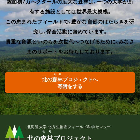
総面積7万ヘクタールの広大な森林は､一つの大学が所
有する施設としては世界最大規模｡
この恵まれたフィールドで､豊かな自然のはたらきを研
究し､保全活動に努めています｡
貴重な資源といのちを次世代へつなげるために､みなさ
まのサポートをお待ちしております｡
もり
北の
森林
プロジェクトへ
寄附をする
北海道大学 北方生物圏フィールド科学センター
もり
北の
森林
プロジェクト