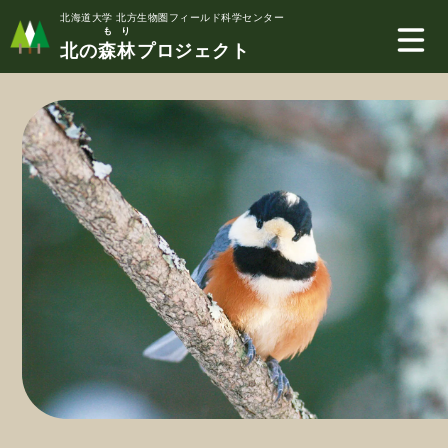
北海道大学 北方生物圏フィールド科学センター
もり
北の
森林
プロジェクト